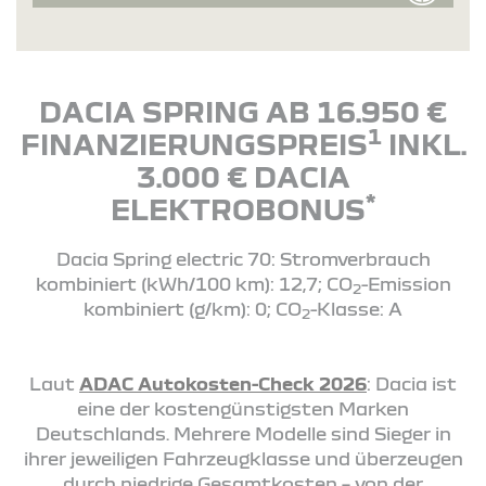
DACIA SPRING AB 16.950 €
1
FINANZIERUNGSPREIS
INKL.
3.000 € DACIA
*
ELEKTROBONUS
Dacia Spring electric 70: Stromverbrauch
kombiniert (kWh/100 km): 12,7; CO
-Emission
2
kombiniert (g/km): 0; CO
-Klasse: A
2
Laut
ADAC Autokosten-Check 2026
: Dacia ist
eine der kostengünstigsten Marken
Deutschlands. Mehrere Modelle sind Sieger in
ihrer jeweiligen Fahrzeugklasse und überzeugen
durch niedrige Gesamtkosten – von der