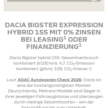
DACIA BIGSTER EXPRESSION
HYBRID 155 MIT 0% ZINSEN
1
BEI LEASING
ODER
1
FINANZIERUNG
Dacia Bigster hybrid 155: Gesamtverbrauch
kombiniert (l/100 km): 4,7; CO
-Emission
2
kombiniert (g/km): 106; CO
-Klasse: C
2
Laut
ADAC Autokosten-Check 2026
: Dacia ist
eine der kostengünstigsten Marken
Deutschlands. Mehrere Modelle sind Sieger in
ihrer jeweiligen Fahrzeugklasse und überzeugen
durch niedrige Gesamtkosten – von der
Anschaffung bis zum Unterhalt.